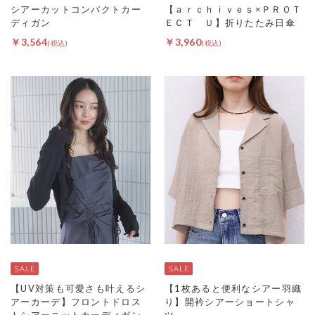
シアーカットコンパクトカー
【ａｒｃｈｉｖｅｓ×ＰＲＯＴ
ディガン
ＥＣＴ Ｕ】折りたたみ日傘
￥3,564
￥3,960
【UV対策も可愛さも叶えるシ
【1枚あると便利なシアー羽織
アーカーデ】フロントドロス
り】開衿シアーショートシャ
トシアーニットカーディガン
ツ