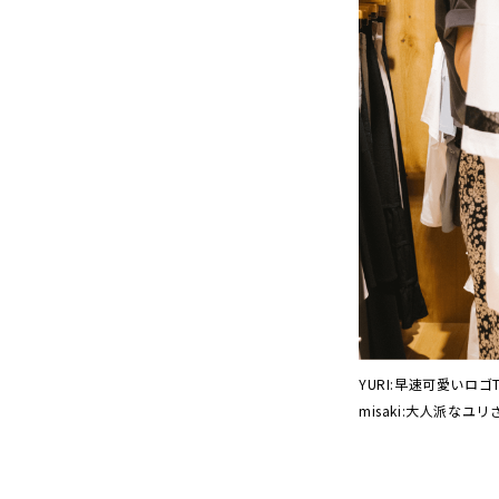
YURI:早速可愛いロゴ
misaki:大人派な