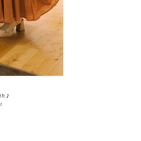
来た♪
!