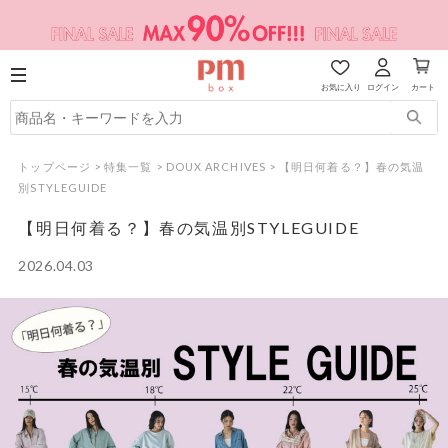
お気に入り
ログイン
カート
トップページ
>
特集一覧
>
DOUX ARCHIVES
>
【明日何着る？】春の気温
別STYLEGUIDE
【明日何着る？】春の気温別STYLEGUIDE
2026.04.03