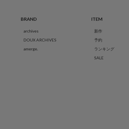
BRAND
ITEM
archives
新作
DOUX ARCHIVES
予約
amerge.
ランキング
SALE