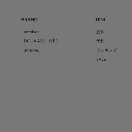
BRAND
ITEM
archives
新作
DOUX ARCHIVES
予約
amerge.
ランキング
SALE