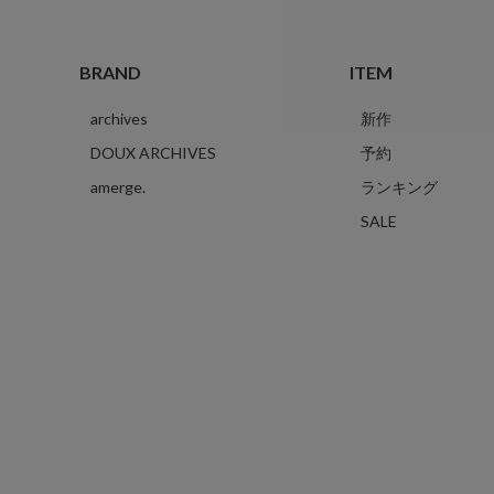
BRAND
ITEM
archives
新作
DOUX ARCHIVES
予約
amerge.
ランキング
SALE