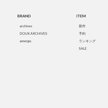
BRAND
ITEM
archives
新作
DOUX ARCHIVES
予約
amerge.
ランキング
SALE