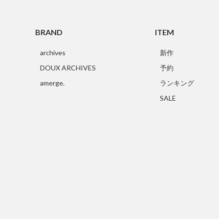
BRAND
ITEM
archives
新作
DOUX ARCHIVES
予約
amerge.
ランキング
SALE