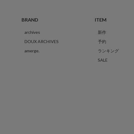
BRAND
ITEM
archives
新作
DOUX ARCHIVES
予約
amerge.
ランキング
SALE