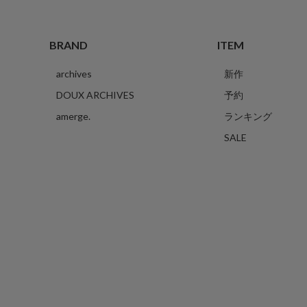
BRAND
ITEM
archives
新作
DOUX ARCHIVES
予約
amerge.
ランキング
SALE