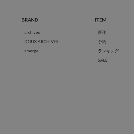
BRAND
ITEM
archives
新作
DOUX ARCHIVES
予約
amerge.
ランキング
SALE