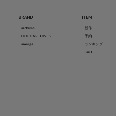
BRAND
ITEM
archives
新作
DOUX ARCHIVES
予約
amerge.
ランキング
SALE