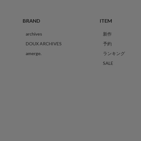
BRAND
ITEM
archives
新作
DOUX ARCHIVES
予約
amerge.
ランキング
SALE