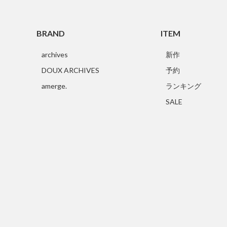
BRAND
ITEM
archives
新作
DOUX ARCHIVES
予約
amerge.
ランキング
SALE