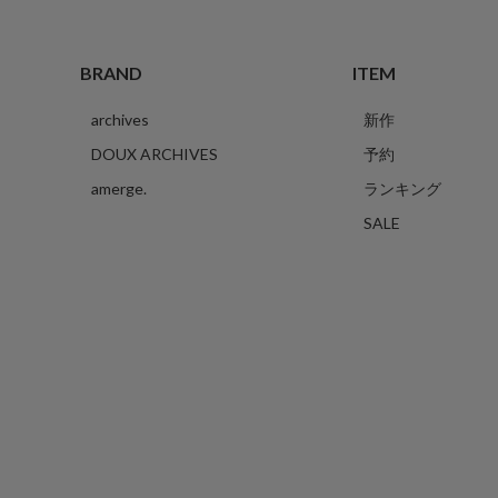
BRAND
ITEM
archives
新作
DOUX ARCHIVES
予約
amerge.
ランキング
SALE