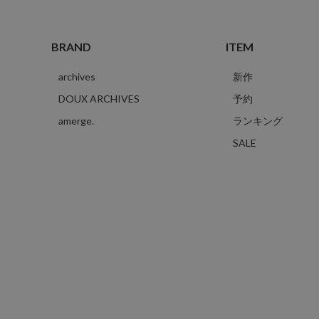
BRAND
ITEM
archives
新作
DOUX ARCHIVES
予約
amerge.
ランキング
SALE