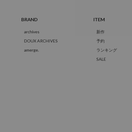
BRAND
ITEM
archives
新作
DOUX ARCHIVES
予約
amerge.
ランキング
SALE