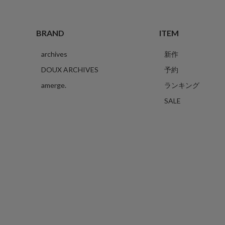
BRAND
ITEM
archives
新作
DOUX ARCHIVES
予約
amerge.
ランキング
SALE