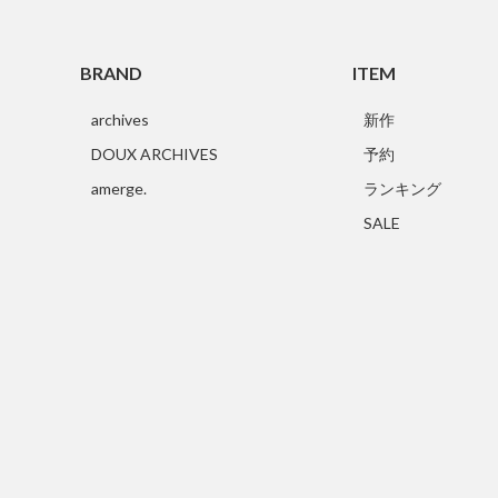
BRAND
ITEM
archives
新作
DOUX ARCHIVES
予約
amerge.
ランキング
SALE