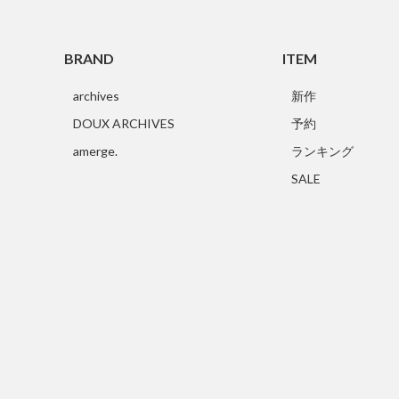
BRAND
ITEM
archives
新作
DOUX ARCHIVES
予約
amerge.
ランキング
SALE