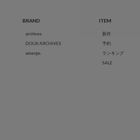
BRAND
ITEM
archives
新作
DOUX ARCHIVES
予約
amerge.
ランキング
SALE