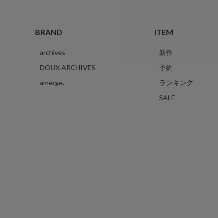
BRAND
ITEM
archives
新作
DOUX ARCHIVES
予約
amerge.
ランキング
SALE