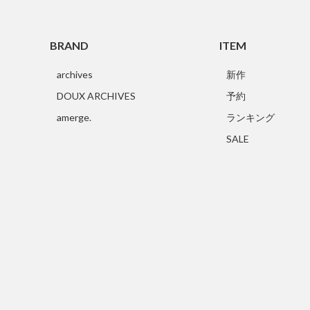
BRAND
ITEM
archives
新作
DOUX ARCHIVES
予約
amerge.
ランキング
SALE