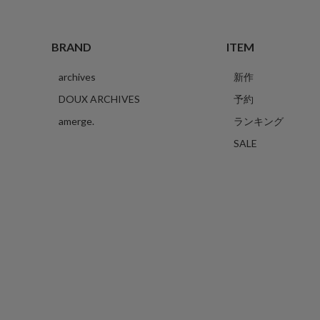
BRAND
ITEM
archives
新作
DOUX ARCHIVES
予約
amerge.
ランキング
SALE