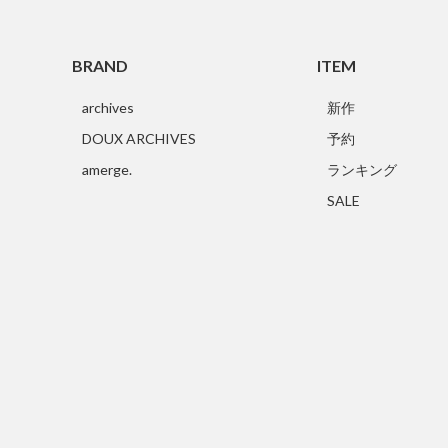
BRAND
ITEM
archives
新作
DOUX ARCHIVES
予約
amerge.
ランキング
SALE