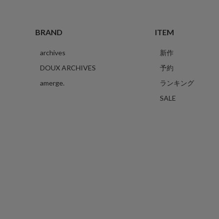
BRAND
ITEM
archives
新作
DOUX ARCHIVES
予約
amerge.
ランキング
SALE