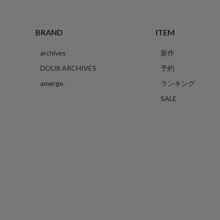
BRAND
ITEM
archives
新作
DOUX ARCHIVES
予約
amerge.
ランキング
SALE