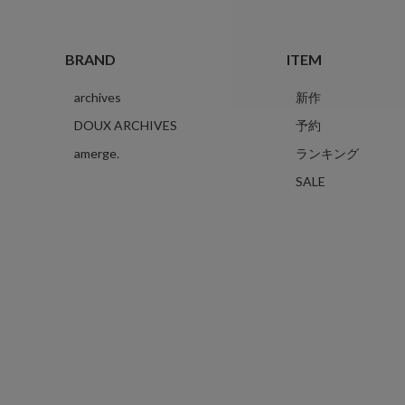
BRAND
ITEM
archives
新作
DOUX ARCHIVES
予約
amerge.
ランキング
SALE