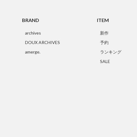
BRAND
ITEM
archives
新作
DOUX ARCHIVES
予約
amerge.
ランキング
SALE