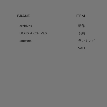
BRAND
ITEM
archives
新作
DOUX ARCHIVES
予約
amerge.
ランキング
SALE