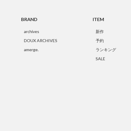
BRAND
ITEM
archives
新作
DOUX ARCHIVES
予約
amerge.
ランキング
SALE