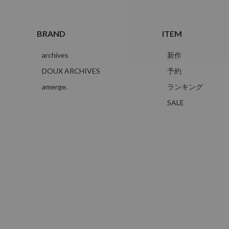
BRAND
ITEM
archives
新作
DOUX ARCHIVES
予約
amerge.
ランキング
SALE