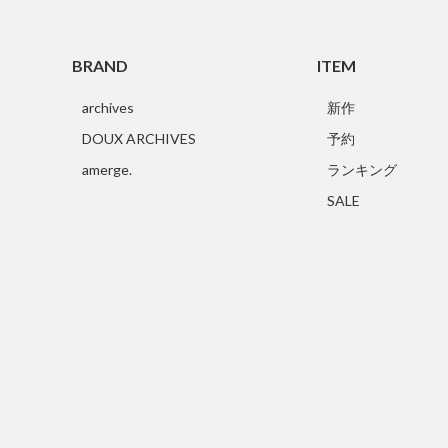
BRAND
ITEM
archives
新作
DOUX ARCHIVES
予約
amerge.
ランキング
SALE