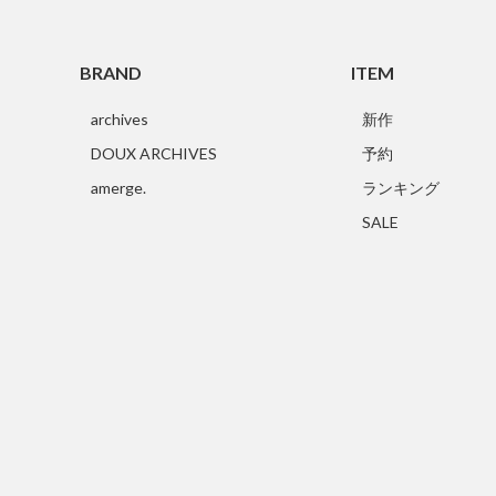
BRAND
ITEM
archives
新作
DOUX ARCHIVES
予約
amerge.
ランキング
SALE