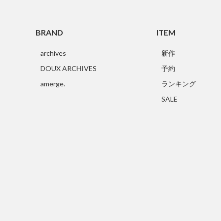
BRAND
ITEM
archives
新作
DOUX ARCHIVES
予約
amerge.
ランキング
SALE