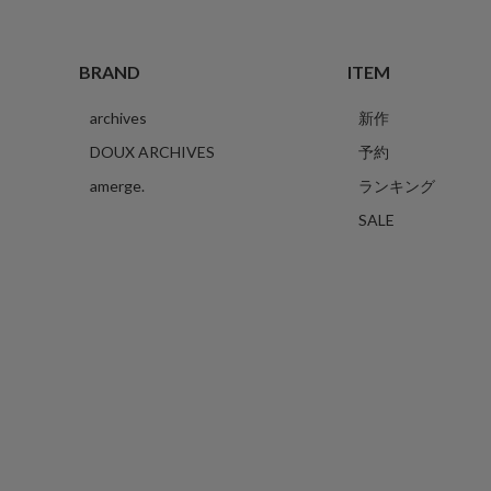
BRAND
ITEM
archives
新作
DOUX ARCHIVES
予約
amerge.
ランキング
SALE