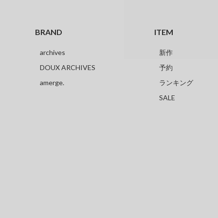
BRAND
ITEM
archives
新作
DOUX ARCHIVES
予約
amerge.
ランキング
SALE