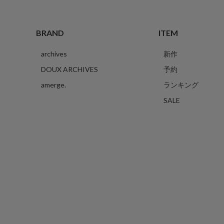
BRAND
ITEM
archives
新作
DOUX ARCHIVES
予約
amerge.
ランキング
SALE