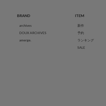
BRAND
ITEM
archives
新作
DOUX ARCHIVES
予約
amerge.
ランキング
SALE