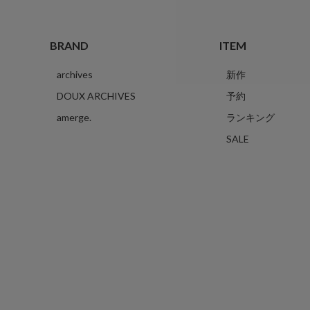
BRAND
ITEM
archives
新作
DOUX ARCHIVES
予約
amerge.
ランキング
SALE