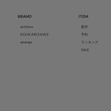
BRAND
ITEM
archives
新作
DOUX ARCHIVES
予約
amerge.
ランキング
SALE