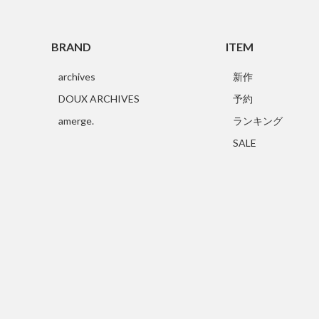
BRAND
ITEM
archives
新作
DOUX ARCHIVES
予約
amerge.
ランキング
SALE