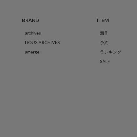
BRAND
ITEM
archives
新作
DOUX ARCHIVES
予約
amerge.
ランキング
SALE