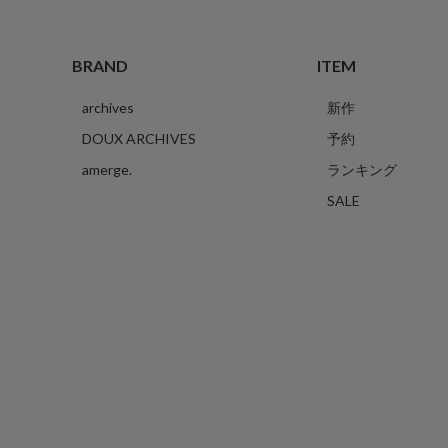
BRAND
ITEM
archives
新作
DOUX ARCHIVES
予約
amerge.
ランキング
SALE