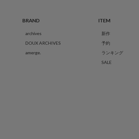
BRAND
ITEM
archives
新作
DOUX ARCHIVES
予約
amerge.
ランキング
SALE