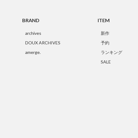
BRAND
ITEM
archives
新作
DOUX ARCHIVES
予約
amerge.
ランキング
SALE