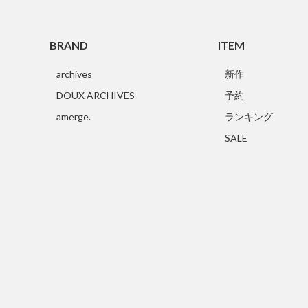
BRAND
ITEM
archives
新作
DOUX ARCHIVES
予約
amerge.
ランキング
SALE