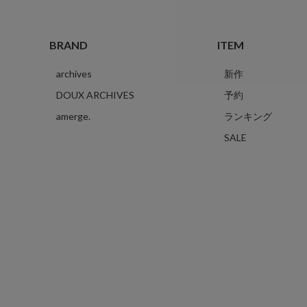
BRAND
ITEM
archives
新作
DOUX ARCHIVES
予約
amerge.
ランキング
SALE