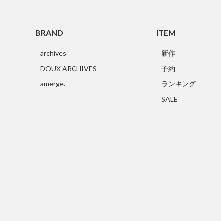
BRAND
ITEM
archives
新作
DOUX ARCHIVES
予約
amerge.
ランキング
SALE