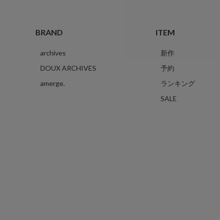
BRAND
ITEM
archives
新作
DOUX ARCHIVES
予約
amerge.
ランキング
SALE